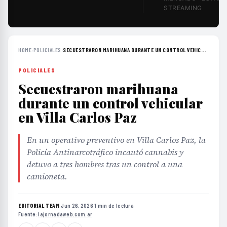
STREAMING
HOME
›
POLICIALES
›
SECUESTRARON MARIHUANA DURANTE UN CONTROL VEHIC...
POLICIALES
Secuestraron marihuana
durante un control vehicular
en Villa Carlos Paz
En un operativo preventivo en Villa Carlos Paz, la
Policía Antinarcotráfico incautó cannabis y
detuvo a tres hombres tras un control a una
camioneta.
EDITORIAL TEAM
·
Jun 26, 2026
·
1 min de lectura
·
Fuente:
lajornadaweb.com.ar