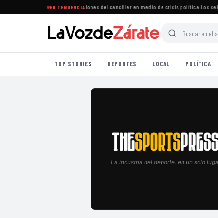
ega renunciar y rechaza acusaciones del canciller en medio de crisis política
·
Los seis c
EN TENDENCIA
TOP STORIES
DEPORTES
LOCAL
POLÍTICA
La industria del deporte, en un solo luga