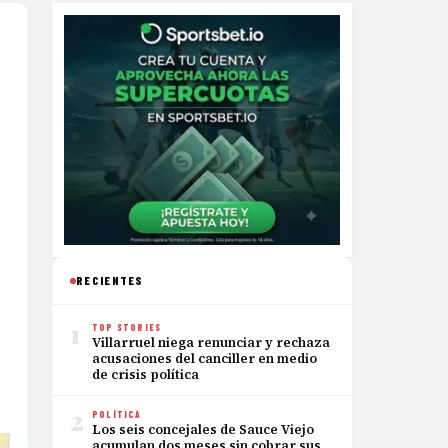
RECIENTES
1
TOP STORIES
Villarruel niega renunciar y rechaza
acusaciones del canciller en medio
de crisis política
2
POLÍTICA
Los seis concejales de Sauce Viejo
acumulan dos meses sin cobrar sus