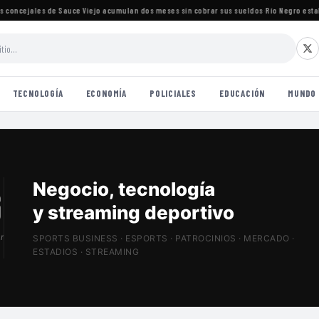
oncejales de Sauce Viejo acumulan dos meses sin cobrar sus sueldos
·
Río Negro establec
TECNOLOGÍA
ECONOMÍA
POLICIALES
EDUCACIÓN
MUNDO
Patrocinios, estadios
y Sports Tech
r
SPORTS BUSINESS · ESPORTS · PATROCINIOS · MERCADO ·
ESTADIOS · STREAMING