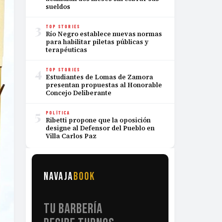
sueldos
3
TOP STORIES
Río Negro establece nuevas normas
para habilitar piletas públicas y
terapéuticas
4
TOP STORIES
Estudiantes de Lomas de Zamora
presentan propuestas al Honorable
Concejo Deliberante
5
POLÍTICA
Ribetti propone que la oposición
designe al Defensor del Pueblo en
Villa Carlos Paz
NAVAJA
BOOK
TU BARBERÍA