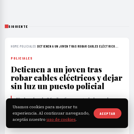
SIGUIENTE
HOME
›
POLICIALES
›
DETIENEN A UN JOVEN TRAS ROBAR CABLES ELÉCTRICO...
POLICIALES
Detienen a un joven tras
robar cables eléctricos y dejar
sin luz un puesto policial
Un hombre de 26 años fue arrestado luego de
sustraer cables que provocaron el corte de energía
Usamos cookies para mejorar tu
experiencia. Al continuar navegando,
en un puesto de control ubicado sobre la Autopista
ACEPTAR
aceptás nuestro
uso de cookies
.
Santa Fe-Rosario.