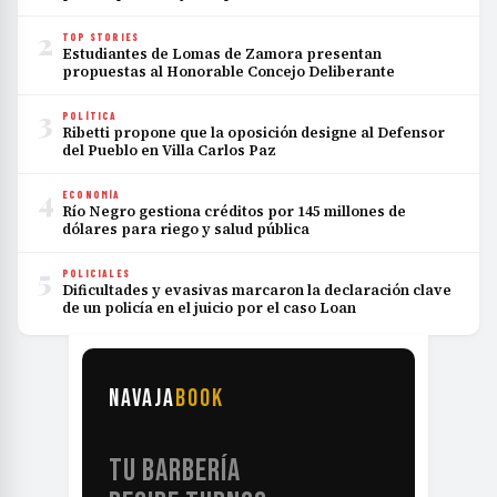
2
TOP STORIES
Estudiantes de Lomas de Zamora presentan
propuestas al Honorable Concejo Deliberante
3
POLÍTICA
Ribetti propone que la oposición designe al Defensor
del Pueblo en Villa Carlos Paz
4
ECONOMÍA
Río Negro gestiona créditos por 145 millones de
dólares para riego y salud pública
5
POLICIALES
Dificultades y evasivas marcaron la declaración clave
de un policía en el juicio por el caso Loan
NAVAJA
BOOK
TU BARBERÍA