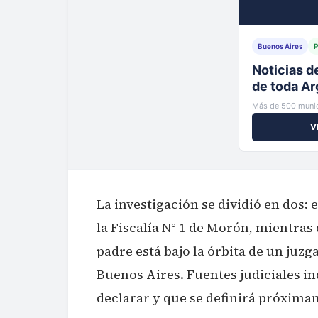
Buenos Aires
P
Tu municip
al instante
Más de 500 munic
V
La investigación se dividió en dos:
la Fiscalía N° 1 de Morón, mientras 
padre está bajo la órbita de un ju
Buenos Aires. Fuentes judiciales i
declarar y que se definirá próxima