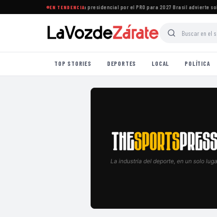
za confirmó su precandidatura presidencial por el PRO para 2027
·
Brasil advierte sobre
EN TENDENCIA
TOP STORIES
DEPORTES
LOCAL
POLÍTICA
La industria del deporte, en un solo luga