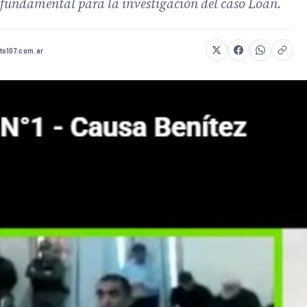
 fundamental para la investigación del caso Loan.
to107.com.ar