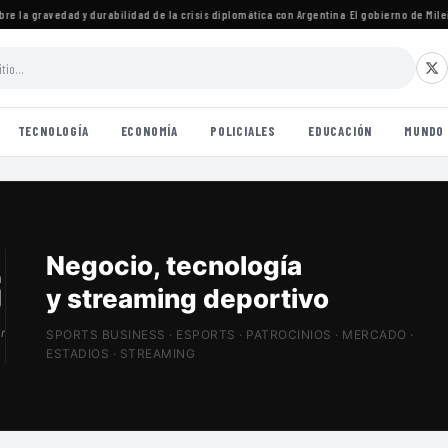
 la gravedad y durabilidad de la crisis diplomática con Argentina
·
El gobierno de Milei c
TECNOLOGÍA
ECONOMÍA
POLICIALES
EDUCACIÓN
MUNDO
Patrocinios, estadios
y Sports Tech
r
SPORTS BUSINESS · ESPORTS · PATROCINIOS · MERCADO ·
ESTADIOS · STREAMING