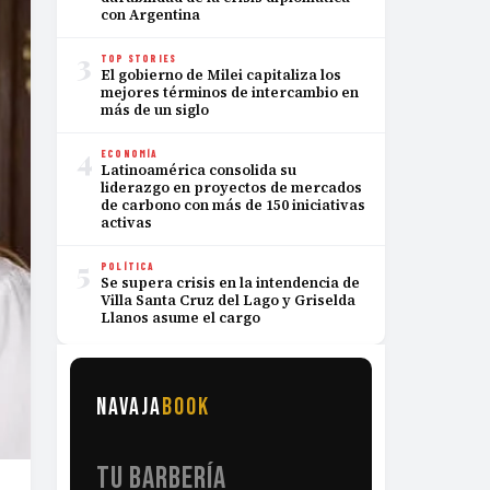
con Argentina
3
TOP STORIES
El gobierno de Milei capitaliza los
mejores términos de intercambio en
más de un siglo
4
ECONOMÍA
Latinoamérica consolida su
liderazgo en proyectos de mercados
de carbono con más de 150 iniciativas
activas
5
POLÍTICA
Se supera crisis en la intendencia de
Villa Santa Cruz del Lago y Griselda
Llanos asume el cargo
NAVAJA
BOOK
TU BARBERÍA