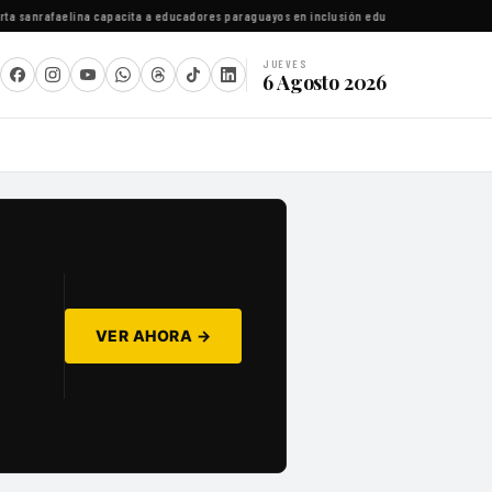
sanrafaelina capacita a educadores paraguayos en inclusión educativa
·
Cipolletti errad
JUEVES
6 Agosto 2026
VER AHORA →