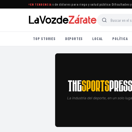
stiona créditos por 145 millones de dólares para riego y salud pública
·
Dificultades y ev
EN TENDENCIA
TOP STORIES
DEPORTES
LOCAL
POLÍTICA
La industria del deporte, en un solo luga