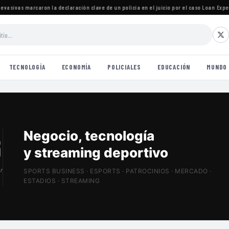
asivas marcaron la declaración clave de un policía en el juicio por el caso Loan
·
Experta 
TECNOLOGÍA
ECONOMÍA
POLICIALES
EDUCACIÓN
MUNDO
Patrocinios, estadios
y Sports Tech
r
SPORTS BUSINESS · ESPORTS · PATROCINIOS · MERCADO ·
ESTADIOS · STREAMING