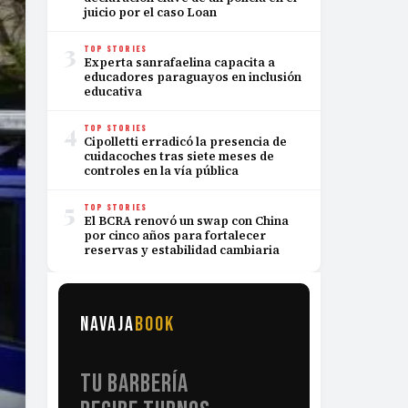
juicio por el caso Loan
3
TOP STORIES
Experta sanrafaelina capacita a
educadores paraguayos en inclusión
educativa
4
TOP STORIES
Cipolletti erradicó la presencia de
cuidacoches tras siete meses de
controles en la vía pública
5
TOP STORIES
El BCRA renovó un swap con China
por cinco años para fortalecer
reservas y estabilidad cambiaria
NAVAJA
BOOK
TU BARBERÍA