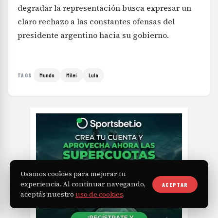
degradar la representación busca expresar un
claro rechazo a las constantes ofensas del
presidente argentino hacia su gobierno.
Mundo
Milei
Lula
TAGS
Usamos cookies para mejorar tu
experiencia. Al continuar navegando,
ACEPTAR
aceptás nuestro
uso de cookies
.