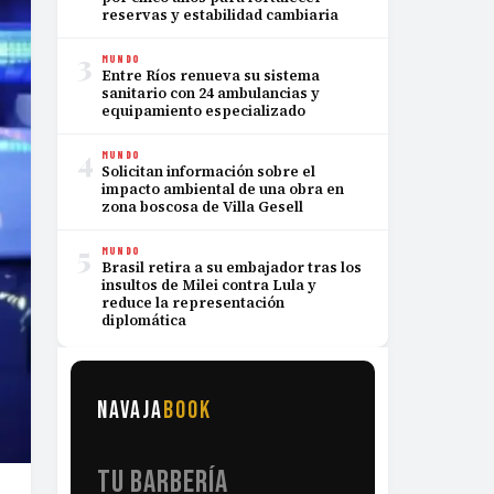
reservas y estabilidad cambiaria
3
MUNDO
Entre Ríos renueva su sistema
sanitario con 24 ambulancias y
equipamiento especializado
4
MUNDO
Solicitan información sobre el
impacto ambiental de una obra en
zona boscosa de Villa Gesell
5
MUNDO
Brasil retira a su embajador tras los
insultos de Milei contra Lula y
reduce la representación
diplomática
NAVAJA
BOOK
TU BARBERÍA