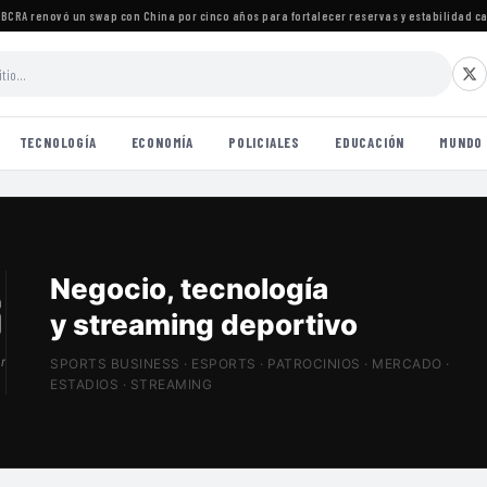
A renovó un swap con China por cinco años para fortalecer reservas y estabilidad cambi
TECNOLOGÍA
ECONOMÍA
POLICIALES
EDUCACIÓN
MUNDO
Patrocinios, estadios
y Sports Tech
r
SPORTS BUSINESS · ESPORTS · PATROCINIOS · MERCADO ·
ESTADIOS · STREAMING