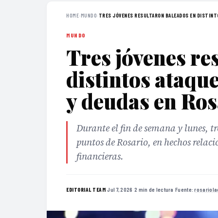
HOME
›
MUNDO
›
TRES JÓVENES RESULTARON BALEADOS EN DISTINTO
MUNDO
Tres jóvenes re
distintos ataqu
y deudas en Ros
Durante el fin de semana y lunes, tr
puntos de Rosario, en hechos relaci
financieras.
·
Jul 7, 2026
·
2 min de lectura
·
Fuente:
rosariol
EDITORIAL TEAM