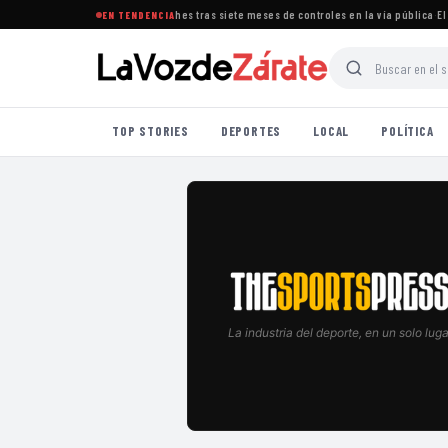
radicó la presencia de cuidacoches tras siete meses de controles en la vía pública
·
El BCR
EN TENDENCIA
TOP STORIES
DEPORTES
LOCAL
POLÍTICA
La industria del deporte, en un solo luga