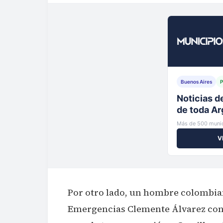
Buenos Aires
P
Tu municip
al instante
Más de 500 munic
V
Por otro lado, un hombre colombian
Emergencias Clemente Álvarez con