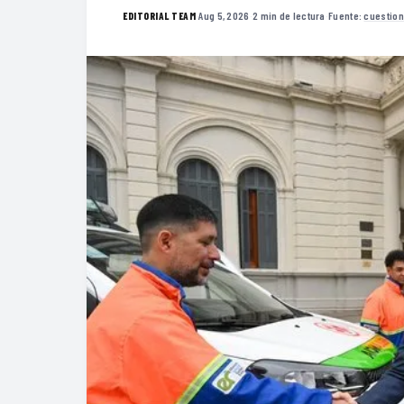
·
Aug 5, 2026
·
2 min de lectura
·
Fuente:
cuestion
EDITORIAL TEAM