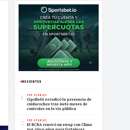
RECIENTES
1
TOP STORIES
Cipolletti erradicó la presencia de
cuidacoches tras siete meses de
controles en la vía pública
2
TOP STORIES
El BCRA renovó un swap con China
por cinco años para fortalecer