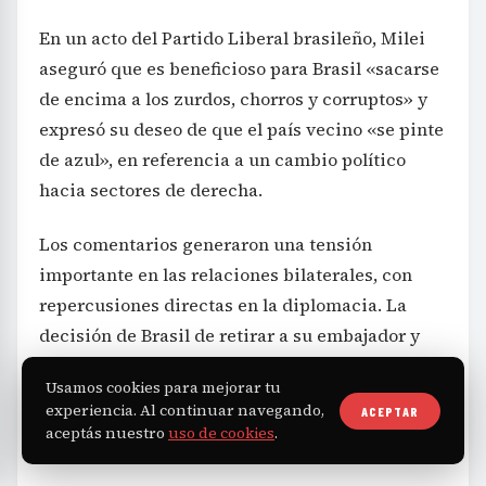
En un acto del Partido Liberal brasileño, Milei
aseguró que es beneficioso para Brasil «sacarse
de encima a los zurdos, chorros y corruptos» y
expresó su deseo de que el país vecino «se pinte
de azul», en referencia a un cambio político
hacia sectores de derecha.
Los comentarios generaron una tensión
importante en las relaciones bilaterales, con
repercusiones directas en la diplomacia. La
decisión de Brasil de retirar a su embajador y
degradar la representación busca expresar un
Usamos cookies para mejorar tu
claro rechazo a las constantes ofensas del
experiencia. Al continuar navegando,
ACEPTAR
presidente argentino hacia su gobierno.
aceptás nuestro
uso de cookies
.