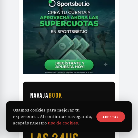
NAVAJA
BOOK
Usamos cookies para mejorar tu
TU BARBERÍA
experiencia. Al continuar navegando,
ACEPTAR
aceptás nuestro
uso de cookies
.
RECIBE TURNOS