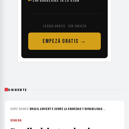
+240 BARBERÍAS YA LO USAN
14 DÍAS GRATIS · SIN TARJETA
EMPEZÁ GRATIS →
SIGUIENTE
HOME
›
MUNDO
›
BRASIL ADVIERTE SOBRE LA GRAVEDAD Y DURABILIDAD...
MUNDO