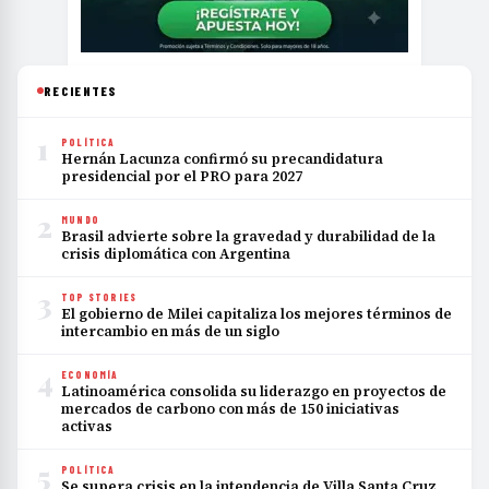
RECIENTES
1
POLÍTICA
Hernán Lacunza confirmó su precandidatura
presidencial por el PRO para 2027
2
MUNDO
Brasil advierte sobre la gravedad y durabilidad de la
crisis diplomática con Argentina
3
TOP STORIES
El gobierno de Milei capitaliza los mejores términos de
intercambio en más de un siglo
4
ECONOMÍA
Latinoamérica consolida su liderazgo en proyectos de
mercados de carbono con más de 150 iniciativas
activas
5
POLÍTICA
Se supera crisis en la intendencia de Villa Santa Cruz