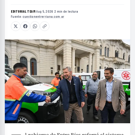
EDITORIAL TEAM
·
Aug 5, 2026
·
2 min de lectura
·
Fuente:
cuestionentrerriana.com.ar
l gobierno de Entre Ríos reforzó el sistema