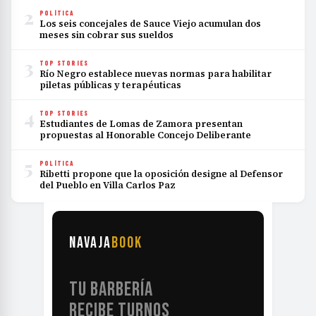
2
POLÍTICA
Los seis concejales de Sauce Viejo acumulan dos
meses sin cobrar sus sueldos
3
TOP STORIES
Río Negro establece nuevas normas para habilitar
piletas públicas y terapéuticas
4
TOP STORIES
Estudiantes de Lomas de Zamora presentan
propuestas al Honorable Concejo Deliberante
5
POLÍTICA
Ribetti propone que la oposición designe al Defensor
del Pueblo en Villa Carlos Paz
NAVAJA
BOOK
TU BARBERÍA
RECIBE TURNOS