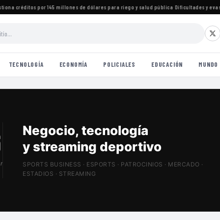
a créditos por 145 millones de dólares para riego y salud pública
·
Dificultades y evasiva
TECNOLOGÍA
ECONOMÍA
POLICIALES
EDUCACIÓN
MUNDO
Patrocinios, estadios
y Sports Tech
r
SPORTS BUSINESS · ESPORTS · PATROCINIOS · MERCADO ·
ESTADIOS · STREAMING