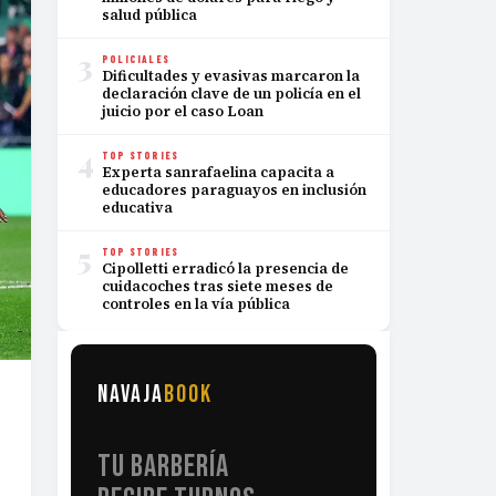
salud pública
3
POLICIALES
Dificultades y evasivas marcaron la
declaración clave de un policía en el
juicio por el caso Loan
4
TOP STORIES
Experta sanrafaelina capacita a
educadores paraguayos en inclusión
educativa
5
TOP STORIES
Cipolletti erradicó la presencia de
cuidacoches tras siete meses de
controles en la vía pública
NAVAJA
BOOK
TU BARBERÍA