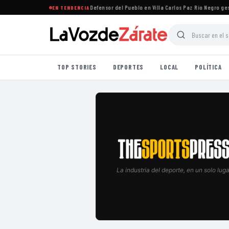
ne que la oposición designe al Defensor del Pueblo en Villa Carlos Paz
·
Río Negro gestion
EN TENDENCIA
TOP STORIES
DEPORTES
LOCAL
POLÍTICA
La industria del deporte, en un solo luga