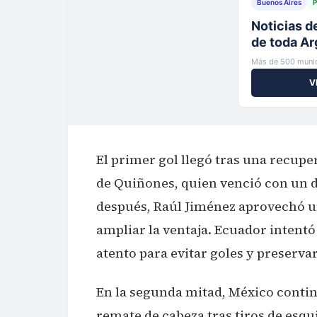
Buenos Aires
P
Tu municip
al instante
Más de 500 munic
V
El primer gol llegó tras una recupe
de Quiñones, quien venció con un d
después, Raúl Jiménez aprovechó un
ampliar la ventaja. Ecuador intentó
atento para evitar goles y preservar
En la segunda mitad, México conti
remate de cabeza tras tiros de esq