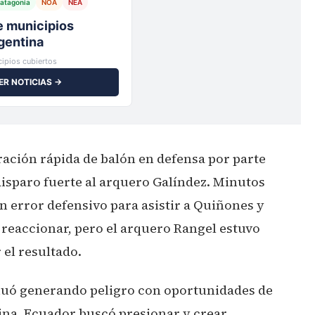
atagonia
NOA
NEA
io,
ipios cubiertos
ER NOTICIAS →
ración rápida de balón en defensa por parte
isparo fuerte al arquero Galíndez. Minutos
 error defensivo para asistir a Quiñones y
 reaccionar, pero el arquero Rangel estuvo
 el resultado.
nuó generando peligro con oportunidades de
uina. Ecuador buscó presionar y crear