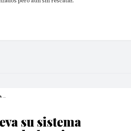
izados pero aún sin rescatar.
 ...
eva su sistema