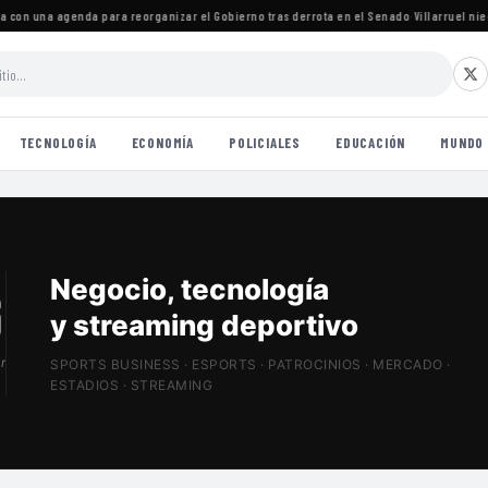
on una agenda para reorganizar el Gobierno tras derrota en el Senado
·
Villarruel niega 
TECNOLOGÍA
ECONOMÍA
POLICIALES
EDUCACIÓN
MUNDO
Patrocinios, estadios
y Sports Tech
r
SPORTS BUSINESS · ESPORTS · PATROCINIOS · MERCADO ·
ESTADIOS · STREAMING