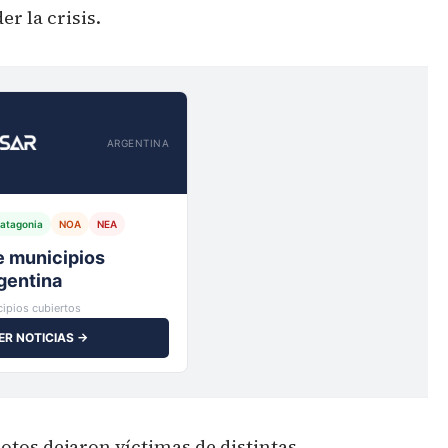
r la crisis.
ARGENTINA
atagonia
NOA
NEA
io,
ipios cubiertos
ER NOTICIAS →
tos dejaron víctimas de distintas