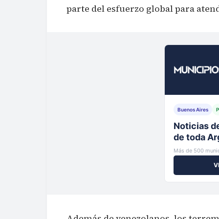
parte del esfuerzo global para atende
Buenos Aires
P
Tu municip
al instante
Más de 500 munic
V
Además de venezolanos, los terremo