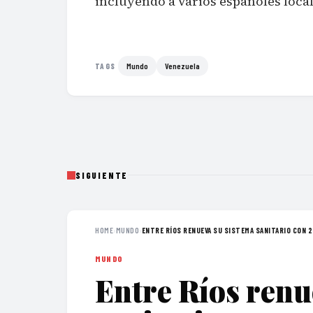
incluyendo a varios españoles local
Mundo
Venezuela
TAGS
SIGUIENTE
HOME
›
MUNDO
›
ENTRE RÍOS RENUEVA SU SISTEMA SANITARIO CON 24
MUNDO
Entre Ríos renu