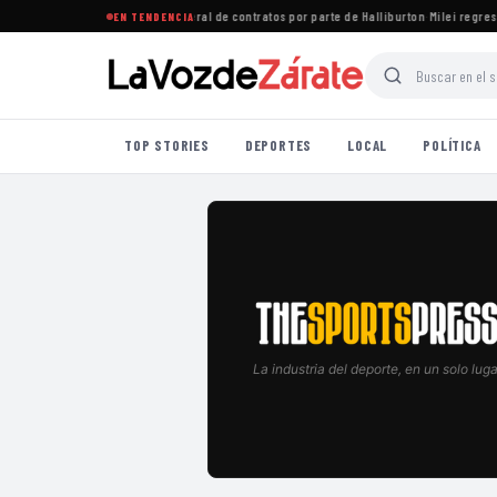
quén rechazan recorte unilateral de contratos por parte de Halliburton
·
Milei regresa c
EN TENDENCIA
TOP STORIES
DEPORTES
LOCAL
POLÍTICA
La industria del deporte, en un solo luga