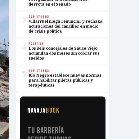
derrota en el Senado
3
TOP STORIES
Villarruel niega renunciar y rechaza
acusaciones del canciller en medio
de crisis política
4
POLÍTICA
Los seis concejales de Sauce Viejo
acumulan dos meses sin cobrar sus
sueldos
5
TOP STORIES
Río Negro establece nuevas normas
para habilitar piletas públicas y
terapéuticas
NAVAJA
BOOK
TU BARBERÍA