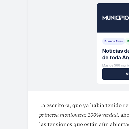
Buenos Aires
P
Tu municip
al instante
Más de 500 munic
V
La escritora, que ya había tenido 
princesa montonera: 100% verdad
, ab
las tensiones que están aún abierta