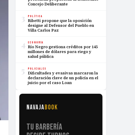
Concejo Deliberante
3
POLÍTICA
Ribetti propone que la oposición
designe al Defensor del Pueblo en
Villa Carlos Paz
4
ECONOMÍA
Río Negro gestiona créditos por 145
millones de dólares para riego y
salud pública
5
POLICIALES
Dificultades y evasivas marcaron la
declaración clave de un policía en el
juicio por el caso Loan
NAVAJA
BOOK
TU BARBERÍA