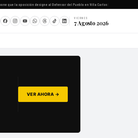
 que la oposición designe al Defensor del Pueblo en Villa Carlos Paz
·
Río Negro gestiona
VIERNES
7 Agosto 2026
VER AHORA →