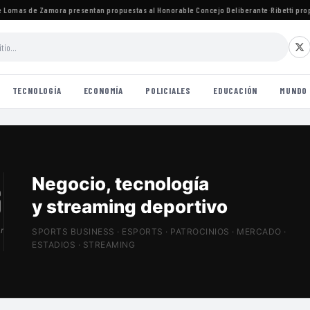
omas de Zamora presentan propuestas al Honorable Concejo Deliberante
·
Ribetti propone
TECNOLOGÍA
ECONOMÍA
POLICIALES
EDUCACIÓN
MUNDO
Patrocinios, estadios
y Sports Tech
r
SPORTS BUSINESS · ESPORTS · PATROCINIOS · MERCADO ·
ESTADIOS · STREAMING