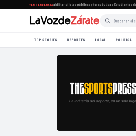
tablece nuevas normas para habilitar piletas públicas y terapéuticas
·
Estudiantes de L
EN TENDENCIA
TOP STORIES
DEPORTES
LOCAL
POLÍTICA
La industria del deporte, en un solo luga