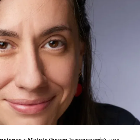
nstanza y Matute (hacen la porquería)
, una