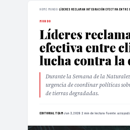
HOME
›
MUNDO
›
LÍDERES RECLAMAN INTEGRACIÓN EFECTIVA ENTRE C
MUNDO
Líderes reclam
efectiva entre c
lucha contra la 
Durante la Semana de la Naturaleza
urgencia de coordinar políticas sob
de tierras degradadas.
·
Jun 3, 2026
·
2 min de lectura
·
Fuente:
arroyodi
EDITORIAL TEAM