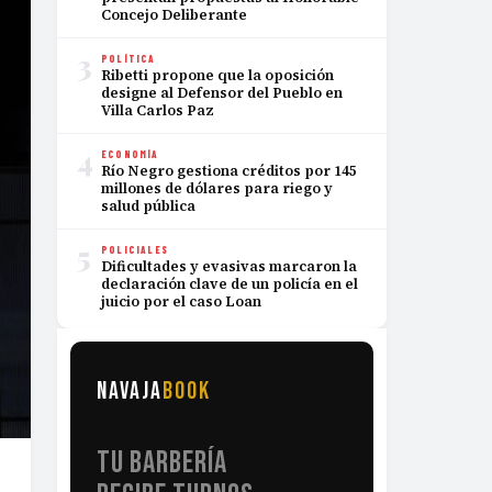
Concejo Deliberante
3
POLÍTICA
Ribetti propone que la oposición
designe al Defensor del Pueblo en
Villa Carlos Paz
4
ECONOMÍA
Río Negro gestiona créditos por 145
millones de dólares para riego y
salud pública
5
POLICIALES
Dificultades y evasivas marcaron la
declaración clave de un policía en el
juicio por el caso Loan
NAVAJA
BOOK
TU BARBERÍA