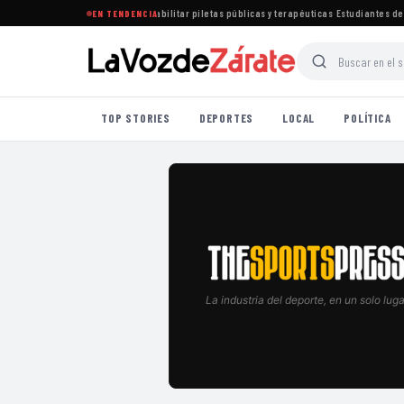
tablece nuevas normas para habilitar piletas públicas y terapéuticas
·
Estudiantes de Lo
EN TENDENCIA
TOP STORIES
DEPORTES
LOCAL
POLÍTICA
La industria del deporte, en un solo luga