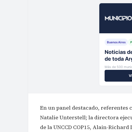
Buenos Aires
P
Tu municip
al instante
Más de 500 munic
V
En un panel destacado, referentes c
Natalie Unterstell; la directora eje
de la UNCCD COP15, Alain-Richard 