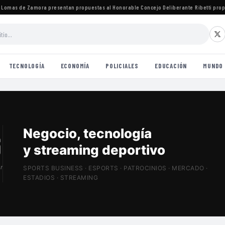
mas de Zamora presentan propuestas al Honorable Concejo Deliberante
·
Ribetti propone
TECNOLOGÍA
ECONOMÍA
POLICIALES
EDUCACIÓN
MUNDO
Patrocinios, estadios
y Sports Tech
r
SPORTS BUSINESS · ESPORTS · PATROCINIOS · MERCADO ·
ESTADIOS · STREAMING