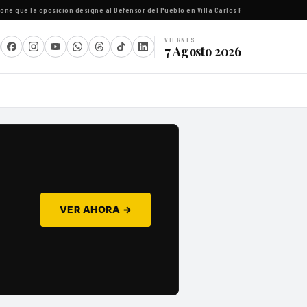
 que la oposición designe al Defensor del Pueblo en Villa Carlos Paz
·
Río Negro gestiona 
VIERNES
7 Agosto 2026
VER AHORA →