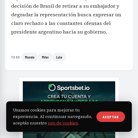
decisión de Brasil de retirar a su embajador y
degradar la representación busca expresar un
claro rechazo a las constantes ofensas del
presidente argentino hacia su gobierno.
Mundo
Milei
Lula
TAGS
Usamos cookies para mejorar tu
experiencia. Al continuar navegando,
ACEPTAR
aceptás nuestro
uso de cookies
.