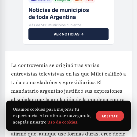
Noticias de municipios
de toda Argentina
Más de 500 municipios cubiertos
VER NOTICIAS →
La controversia se originó tras varias
entrevistas televisivas en las que Milei calificó a
Lula como «ladrón» y «presidiario». El
mandatario argentino justificó sus expresiones
al señalar que la anulación de la condena contra
Lula se dio por un supuesto error administrativo
Usamos cookies para mejorar tu
experiencia. Al continuar navegando,
judicial, aunque no probó la inocencia del
ACEPTAR
aceptás nuestro
uso de cookies
.
presidente brasileño. En sus declaraciones
afirmó que, aunque use formas duras, cree decir