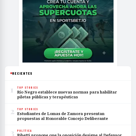
RECIENTES
1
TOP STORIES
Río Negro establece nuevas normas para habilitar
piletas públicas y terapéuticas
2
TOP STORIES
Estudiantes de Lomas de Zamora presentan
propuestas al Honorable Concejo Deliberante
3
POLÍTICA
Ribetti propone que la oposición designe al Defensor