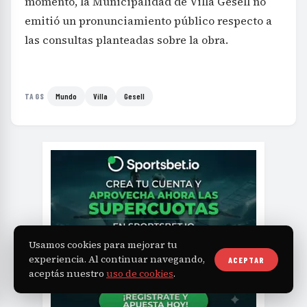
momento, la Municipalidad de Villa Gesell no
emitió un pronunciamiento público respecto a
las consultas planteadas sobre la obra.
Mundo
Villa
Gesell
TAGS
Usamos cookies para mejorar tu
experiencia. Al continuar navegando,
ACEPTAR
aceptás nuestro
uso de cookies
.