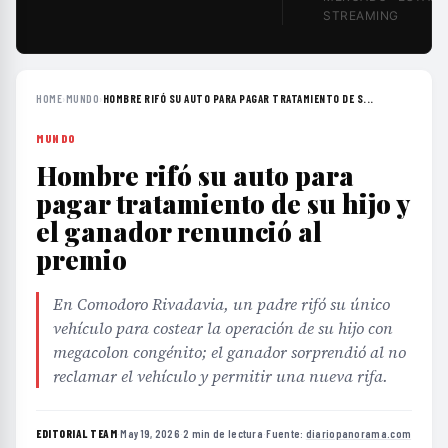
STREAMING
HOME
›
MUNDO
›
HOMBRE RIFÓ SU AUTO PARA PAGAR TRATAMIENTO DE S...
MUNDO
Hombre rifó su auto para
pagar tratamiento de su hijo y
el ganador renunció al
premio
En Comodoro Rivadavia, un padre rifó su único
vehículo para costear la operación de su hijo con
megacolon congénito; el ganador sorprendió al no
reclamar el vehículo y permitir una nueva rifa.
EDITORIAL TEAM
·
May 19, 2026
·
2 min de lectura
·
Fuente:
diariopanorama.com