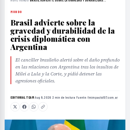
HOME
›
MUNDO
›
BRASIL ADVIERTE SOBRE LA GRAVEDAD Y DURABILIDAD...
MUNDO
Brasil advierte sobre la
gravedad y durabilidad de la
crisis diplomática con
Argentina
El canciller brasileño alertó sobre el daño profundo
en las relaciones con Argentina tras los insultos de
Milei a Lula y la Corte, y pidió detener las
agresiones oficiales.
EDITORIAL TEAM
·
Aug 9, 2026
·
2 min de lectura
·
Fuente:
fmimpacto107.com.ar