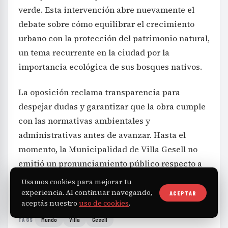
verde. Esta intervención abre nuevamente el
debate sobre cómo equilibrar el crecimiento
urbano con la protección del patrimonio natural,
un tema recurrente en la ciudad por la
importancia ecológica de sus bosques nativos.
La oposición reclama transparencia para
despejar dudas y garantizar que la obra cumple
con las normativas ambientales y
administrativas antes de avanzar. Hasta el
momento, la Municipalidad de Villa Gesell no
emitió un pronunciamiento público respecto a
las consultas planteadas sobre la obra.
Usamos cookies para mejorar tu
experiencia. Al continuar navegando,
ACEPTAR
aceptás nuestro
uso de cookies
.
Mundo
Villa
Gesell
TAGS