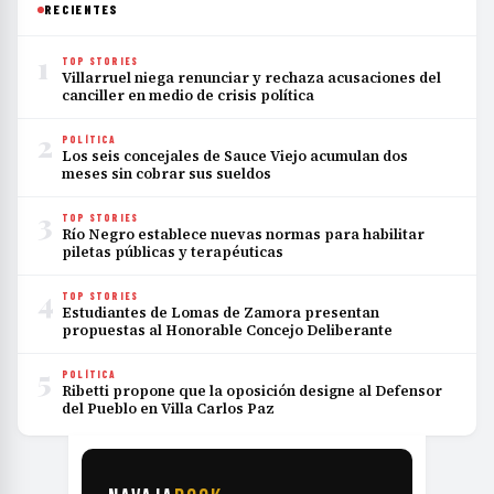
RECIENTES
1
TOP STORIES
Villarruel niega renunciar y rechaza acusaciones del
canciller en medio de crisis política
2
POLÍTICA
Los seis concejales de Sauce Viejo acumulan dos
meses sin cobrar sus sueldos
3
TOP STORIES
Río Negro establece nuevas normas para habilitar
piletas públicas y terapéuticas
4
TOP STORIES
Estudiantes de Lomas de Zamora presentan
propuestas al Honorable Concejo Deliberante
5
POLÍTICA
Ribetti propone que la oposición designe al Defensor
del Pueblo en Villa Carlos Paz