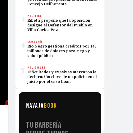
Concejo Deliberante
3
POLÍTICA
Ribetti propone que la oposición
designe al Defensor del Pueblo en
Villa Carlos Paz
4
ECONOMÍA
Río Negro gestiona créditos por 145
millones de dólares para riego y
salud pública
5
POLICIALES
Dificultades y evasivas marcaron la
declaración clave de un policía en el
juicio por el caso Loan
NAVAJA
BOOK
TU BARBERÍA