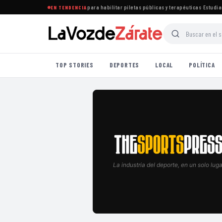
egro establece nuevas normas para habilitar piletas públicas y terapéuticas
·
Estudiante
EN TENDENCIA
TOP STORIES
DEPORTES
LOCAL
POLÍTICA
La industria del deporte, en un solo luga