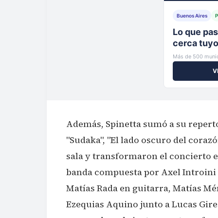
Buenos Aires
P
Noticias d
de toda Ar
Más de 500 munic
V
Además, Spinetta sumó a su reperto
"Sudaka", "El lado oscuro del corazó
sala y transformaron el concierto
banda compuesta por Axel Introini 
Matías Rada en guitarra, Matías Mé
Ezequias Aquino junto a Lucas Gire 