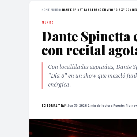
HOME
›
MUNDO
›
DANTE SPINETTA ESTRENÓ EN VIVO "DÍA 3" CON REC
MUNDO
Dante Spinetta e
con recital ago
Con localidades agotadas, Dante Sp
"Día 3" en un show que mezcló fu
enérgica.
·
Jun 30, 2026
·
2 min de lectura
·
Fuente:
filo.ne
EDITORIAL TEAM