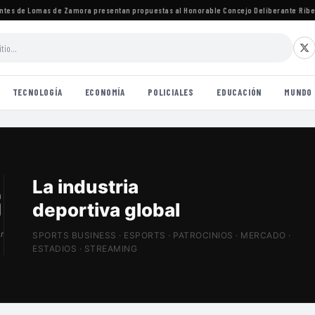
s de Lomas de Zamora presentan propuestas al Honorable Concejo Deliberante
·
Ribetti 
TECNOLOGÍA
ECONOMÍA
POLICIALES
EDUCACIÓN
MUNDO
Negocio, tecnología
y streaming deportivo
r
SPORTS BUSINESS · ESPORTS · PATROCINIOS · MERCADO ·
ESTADIOS · STREAMING