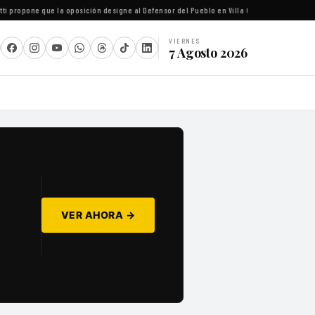
propone que la oposición designe al Defensor del Pueblo en Villa Carlos Paz
·
Río Negro g
VIERNES
7 Agosto 2026
VER AHORA →