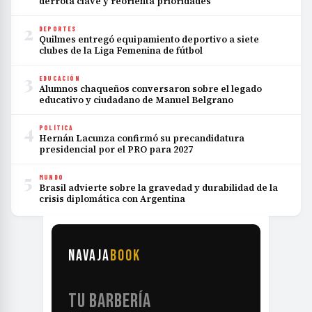
derrota clave y reorienta prioridades
2
DEPORTES
Quilmes entregó equipamiento deportivo a siete
clubes de la Liga Femenina de fútbol
3
EDUCACIÓN
Alumnos chaqueños conversaron sobre el legado
educativo y ciudadano de Manuel Belgrano
4
POLÍTICA
Hernán Lacunza confirmó su precandidatura
presidencial por el PRO para 2027
5
MUNDO
Brasil advierte sobre la gravedad y durabilidad de la
crisis diplomática con Argentina
NAVAJA
BOOK
TU BARBERÍA