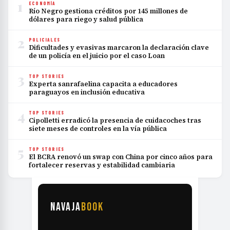
1
ECONOMÍA
Río Negro gestiona créditos por 145 millones de
dólares para riego y salud pública
2
POLICIALES
Dificultades y evasivas marcaron la declaración clave
de un policía en el juicio por el caso Loan
3
TOP STORIES
Experta sanrafaelina capacita a educadores
paraguayos en inclusión educativa
4
TOP STORIES
Cipolletti erradicó la presencia de cuidacoches tras
siete meses de controles en la vía pública
5
TOP STORIES
El BCRA renovó un swap con China por cinco años para
fortalecer reservas y estabilidad cambiaria
NAVAJA
BOOK