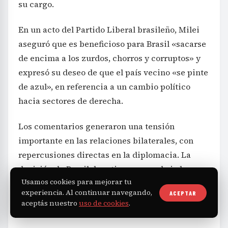
su cargo.
En un acto del Partido Liberal brasileño, Milei
aseguró que es beneficioso para Brasil «sacarse
de encima a los zurdos, chorros y corruptos» y
expresó su deseo de que el país vecino «se pinte
de azul», en referencia a un cambio político
hacia sectores de derecha.
Los comentarios generaron una tensión
importante en las relaciones bilaterales, con
repercusiones directas en la diplomacia. La
decisión de Brasil de retirar a su embajador y
Usamos cookies para mejorar tu
degradar la representación busca expresar un
experiencia. Al continuar navegando,
ACEPTAR
claro rechazo a las constantes ofensas del
aceptás nuestro
uso de cookies
.
presidente argentino hacia su gobierno.