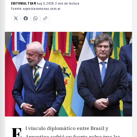
EDITORIAL TEAM
·
Aug 5, 2026
·
2 min de lectura
·
Fuente:
agenciacomunas.com.ar
E
l vínculo diplomático entre Brasil y
Argentina sufrió un fuerte golpe tras las