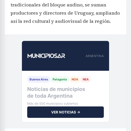
así la red cultural y audiovisual de la región.
ARGENTINA
Buenos Aires
Patagonia
NOA
NEA
Tu municipio,
al instante
Más de 500 municipios cubiertos
VER NOTICIAS →
Una de las novedades clave es la inclusión de la