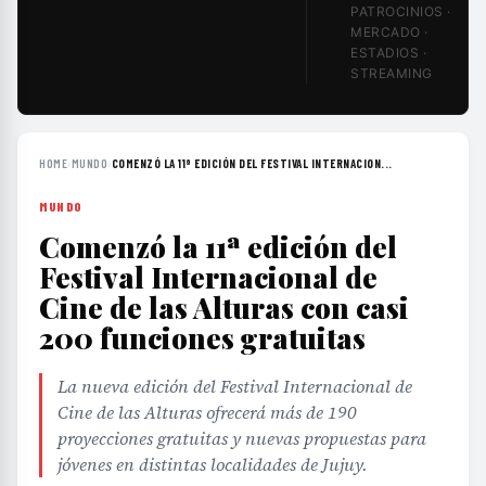
STREAMING
HOME
›
MUNDO
›
COMENZÓ LA 11ª EDICIÓN DEL FESTIVAL INTERNACION...
MUNDO
Comenzó la 11ª edición del
Festival Internacional de
Cine de las Alturas con casi
200 funciones gratuitas
La nueva edición del Festival Internacional de
Cine de las Alturas ofrecerá más de 190
proyecciones gratuitas y nuevas propuestas para
jóvenes en distintas localidades de Jujuy.
EDITORIAL TEAM
·
May 14, 2026
·
2 min de lectura
·
Fuente:
notinor.com