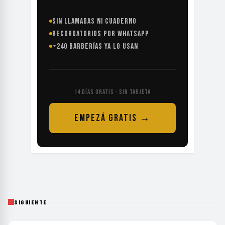
RECORDATORIOS POR WHATSAPP
+240 BARBERÍAS YA LO USAN
14 DÍAS GRATIS · SIN TARJETA
EMPEZÁ GRATIS →
SIGUIENTE
HOME
›
MUNDO
›
BRASIL RETIRA A SU EMBAJADOR TRAS LOS INSULTOS ...