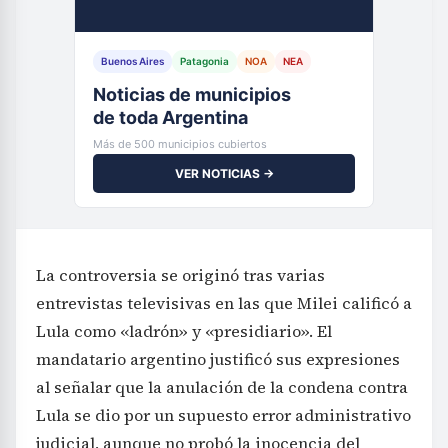
Buenos Aires
Patagonia
NOA
NEA
Noticias de municipios
de toda Argentina
Más de 500 municipios cubiertos
VER NOTICIAS →
La controversia se originó tras varias
entrevistas televisivas en las que Milei calificó a
Lula como «ladrón» y «presidiario». El
mandatario argentino justificó sus expresiones
al señalar que la anulación de la condena contra
Lula se dio por un supuesto error administrativo
judicial, aunque no probó la inocencia del
presidente brasileño. En sus declaraciones
afirmó que, aunque use formas duras, cree decir