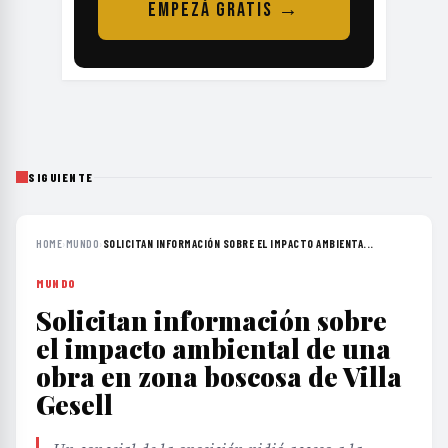
SIGUIENTE
HOME
›
MUNDO
›
SOLICITAN INFORMACIÓN SOBRE EL IMPACTO AMBIENTA...
MUNDO
Solicitan información sobre
el impacto ambiental de una
obra en zona boscosa de Villa
Gesell
Un concejal de la oposición pidió acceso a la
documentación técnica y permisos de un proyecto
que reemplazaría suelo natural por hormigón,