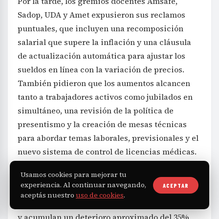
Por la tarde, los gremios docentes Amsafé,
Sadop, UDA y Amet expusieron sus reclamos
puntuales, que incluyen una recomposición
salarial que supere la inflación y una cláusula
de actualización automática para ajustar los
sueldos en línea con la variación de precios.
También pidieron que los aumentos alcancen
tanto a trabajadores activos como jubilados en
simultáneo, una revisión de la política de
presentismo y la creación de mesas técnicas
para abordar temas laborales, previsionales y el
nuevo sistema de control de licencias médicas.
Usamos cookies para mejorar tu
El secretario general de Amsafé señaló que los
experiencia. Al continuar navegando,
ACEPTAR
docentes sufrieron una pérdida de poder
aceptás nuestro
uso de cookies
.
adquisitivo cercana al 7% en el primer semestre
y acumulan un deterioro aproximado del 35%