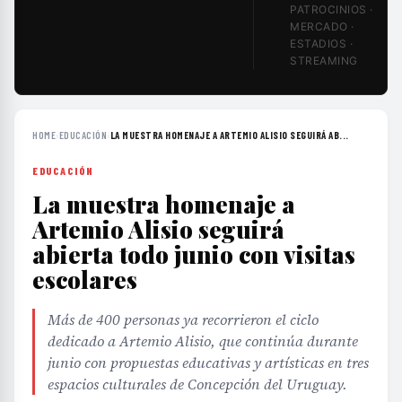
PATROCINIOS ·
MERCADO ·
ESTADIOS ·
STREAMING
HOME
›
EDUCACIÓN
›
LA MUESTRA HOMENAJE A ARTEMIO ALISIO SEGUIRÁ AB...
EDUCACIÓN
La muestra homenaje a
Artemio Alisio seguirá
abierta todo junio con visitas
escolares
Más de 400 personas ya recorrieron el ciclo
dedicado a Artemio Alisio, que continúa durante
junio con propuestas educativas y artísticas en tres
espacios culturales de Concepción del Uruguay.