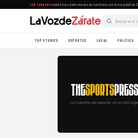
rradicó la presencia de cuidacoches tras siete meses de controles en la vía pública
·
El BC
EN TENDENCIA
TOP STORIES
DEPORTES
LOCAL
POLÍTICA
La industria del deporte, en un solo luga