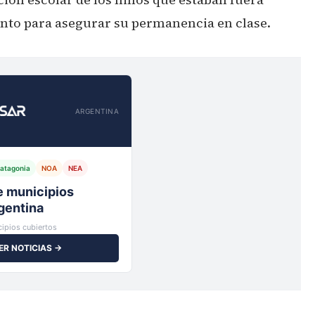
ento para asegurar su permanencia en clase.
ARGENTINA
atagonia
NOA
NEA
io,
ipios cubiertos
ER NOTICIAS →