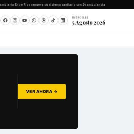
iaria
·
Entre Ríos renueva su sistema sanitario con 24 ambulancias y equipamiento espe
MIÉRCOLES
5 Agosto 2026
VER AHORA →