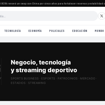
RA renovó un swap con China por cinco años para fortalecer reservas y estabilidad camb
TECNOLOGÍA
ECONOMÍA
POLICIALES
EDUCACIÓN
MUNDO
Patrocinios, estadios
y Sports Tech
r
SPORTS BUSINESS · ESPORTS · PATROCINIOS · MERCADO ·
ESTADIOS · STREAMING