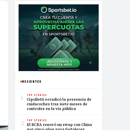
RECIENTES
1
TOP STORIES
Cipolletti erradicó la presencia de
cuidacoches tras siete meses de
controles en la vía pública
2
TOP STORIES
El BCRA renovó un swap con China
por cinco años para fortalecer