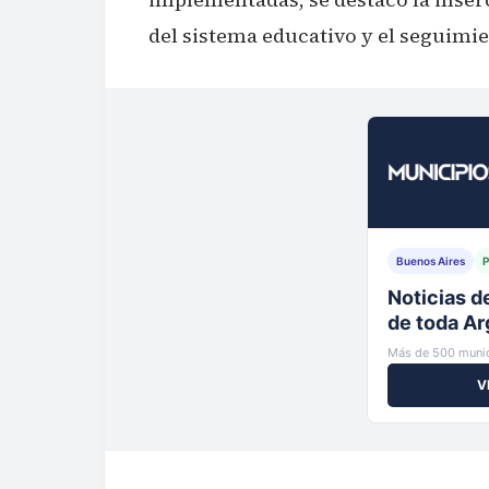
del sistema educativo y el seguimi
Buenos Aires
P
Tu municip
al instante
Más de 500 munic
V