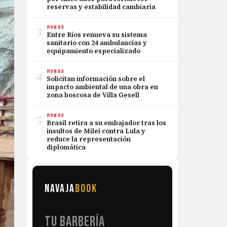
reservas y estabilidad cambiaria
3
MUNDO
Entre Ríos renueva su sistema
sanitario con 24 ambulancias y
equipamiento especializado
4
MUNDO
Solicitan información sobre el
impacto ambiental de una obra en
zona boscosa de Villa Gesell
5
MUNDO
Brasil retira a su embajador tras los
insultos de Milei contra Lula y
reduce la representación
diplomática
NAVAJA
BOOK
TU BARBERÍA