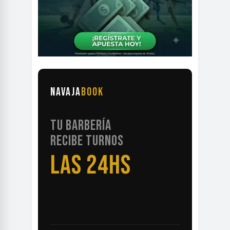
NAVAJA
BOOK
TU BARBERÍA
RECIBE TURNOS
LAS 24HS