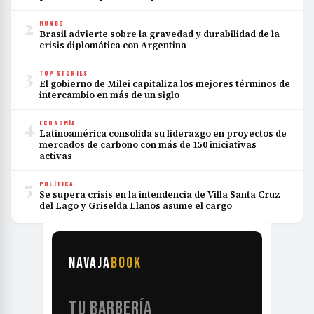
2
MUNDO
Brasil advierte sobre la gravedad y durabilidad de la
crisis diplomática con Argentina
3
TOP STORIES
El gobierno de Milei capitaliza los mejores términos de
intercambio en más de un siglo
4
ECONOMÍA
Latinoamérica consolida su liderazgo en proyectos de
mercados de carbono con más de 150 iniciativas
activas
5
POLÍTICA
Se supera crisis en la intendencia de Villa Santa Cruz
del Lago y Griselda Llanos asume el cargo
NAVAJA
BOOK
TU BARBERÍA