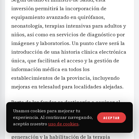
inversión permitirá la incorporación de
equipamiento avanzado en quirófanos,
neonatología, terapias intensivas para adultos y
niños, así como en servicios de diagnóstico por
imágenes y laboratorios. Un punto clave será la
introducción de una historia clínica electrónica
única, que facilitará el acceso y la gestión de
información médica en todos los
establecimientos de la provincia, incluyendo
mejoras en telesalud para localidades alejadas.
Parte de los fondos se destinarán a equipar el
nuevo edificio del Hospital Ramón Carrillo en
Usamos cookies para mejorar tu
experiencia. Al continuar navegando,
ACEPTAR
Bariloche, con la instalación de quirófanos,
aceptás nuestro
uso de cookies
.
mesas de anestesia, torres de cirugía de última
generación y la habilitación de la terapia