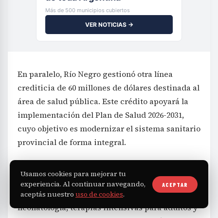
Más de 500 municipios cubiertos
VER NOTICIAS →
En paralelo, Río Negro gestionó otra línea
crediticia de 60 millones de dólares destinada al
área de salud pública. Este crédito apoyará la
implementación del Plan de Salud 2026-2031,
cuyo objetivo es modernizar el sistema sanitario
provincial de forma integral.
Según detalló el ministro de Salud, esta
Usamos cookies para mejorar tu
inversión permitirá la incorporación de
experiencia. Al continuar navegando,
ACEPTAR
equipamiento avanzado en quirófanos,
aceptás nuestro
uso de cookies
.
neonatología, terapias intensivas para adultos y