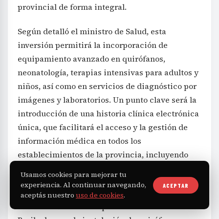
provincial de forma integral.
Según detalló el ministro de Salud, esta
inversión permitirá la incorporación de
equipamiento avanzado en quirófanos,
neonatología, terapias intensivas para adultos y
niños, así como en servicios de diagnóstico por
imágenes y laboratorios. Un punto clave será la
introducción de una historia clínica electrónica
única, que facilitará el acceso y la gestión de
información médica en todos los
establecimientos de la provincia, incluyendo
mejoras en telesalud para localidades alejadas.
Usamos cookies para mejorar tu
experiencia. Al continuar navegando,
ACEPTAR
Parte de los fondos se destinarán a equipar el
aceptás nuestro
uso de cookies
.
nuevo edificio del Hospital Ramón Carrillo en