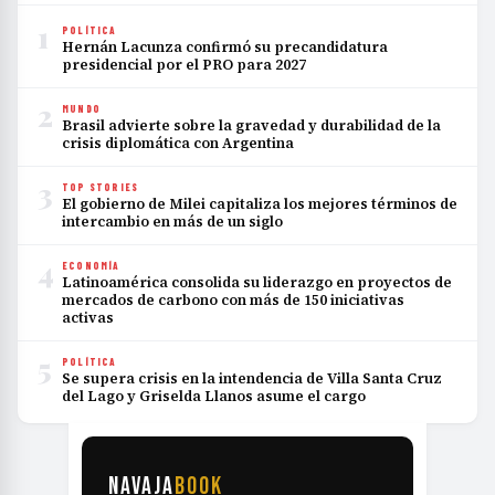
1
POLÍTICA
Hernán Lacunza confirmó su precandidatura
presidencial por el PRO para 2027
2
MUNDO
Brasil advierte sobre la gravedad y durabilidad de la
crisis diplomática con Argentina
3
TOP STORIES
El gobierno de Milei capitaliza los mejores términos de
intercambio en más de un siglo
4
ECONOMÍA
Latinoamérica consolida su liderazgo en proyectos de
mercados de carbono con más de 150 iniciativas
activas
5
POLÍTICA
Se supera crisis en la intendencia de Villa Santa Cruz
del Lago y Griselda Llanos asume el cargo
NAVAJA
BOOK