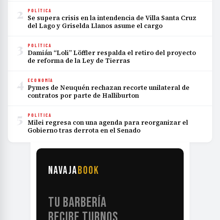
2
POLÍTICA
Se supera crisis en la intendencia de Villa Santa Cruz
del Lago y Griselda Llanos asume el cargo
3
POLÍTICA
Damián “Loli” Löffler respalda el retiro del proyecto
de reforma de la Ley de Tierras
4
ECONOMÍA
Pymes de Neuquén rechazan recorte unilateral de
contratos por parte de Halliburton
5
POLÍTICA
Milei regresa con una agenda para reorganizar el
Gobierno tras derrota en el Senado
NAVAJA
BOOK
TU BARBERÍA
RECIBE TURNOS