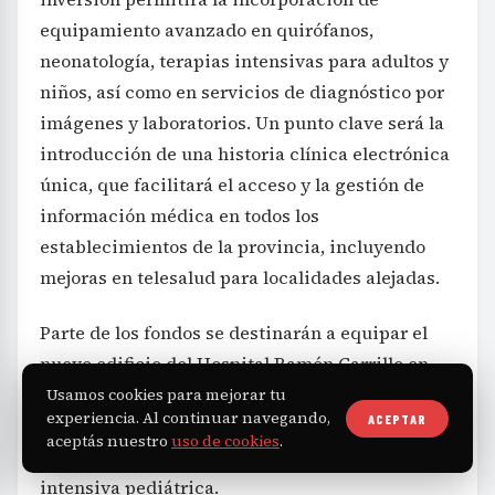
equipamiento avanzado en quirófanos,
neonatología, terapias intensivas para adultos y
niños, así como en servicios de diagnóstico por
imágenes y laboratorios. Un punto clave será la
introducción de una historia clínica electrónica
única, que facilitará el acceso y la gestión de
información médica en todos los
establecimientos de la provincia, incluyendo
mejoras en telesalud para localidades alejadas.
Parte de los fondos se destinarán a equipar el
nuevo edificio del Hospital Ramón Carrillo en
Bariloche, con la instalación de quirófanos,
Usamos cookies para mejorar tu
experiencia. Al continuar navegando,
ACEPTAR
mesas de anestesia, torres de cirugía de última
aceptás nuestro
uso de cookies
.
generación y la habilitación de la terapia
intensiva pediátrica.