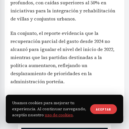
profundos, con caídas superiores al 50% en
iniciativas para la integración y rehabilitación
de villas y conjuntos urbanos.
En conjunto, el reporte evidencia que la
recuperación parcial del gasto desde 2024 no
alcanzó para igualar el nivel del inicio de 2022,
mientras que las partidas destinadas a la
política aumentaron, reflejando un
desplazamiento de prioridades en la
administración porteña.
Usamos cookies para mejorar tu
Economía
Gobierno
TAGS
experiencia. Al continuar navegando,
ACEPTAR
aceptás nuestro
uso de cookies
.