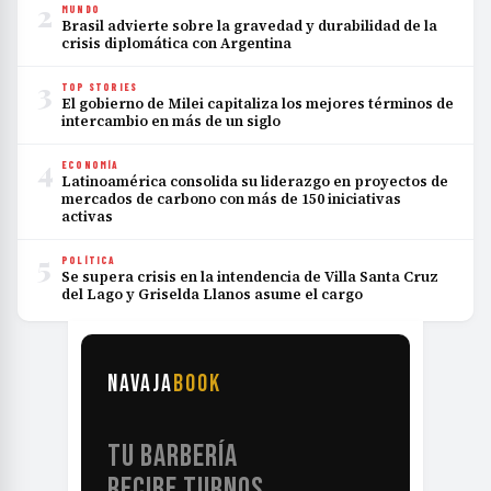
2
MUNDO
Brasil advierte sobre la gravedad y durabilidad de la
crisis diplomática con Argentina
3
TOP STORIES
El gobierno de Milei capitaliza los mejores términos de
intercambio en más de un siglo
4
ECONOMÍA
Latinoamérica consolida su liderazgo en proyectos de
mercados de carbono con más de 150 iniciativas
activas
5
POLÍTICA
Se supera crisis en la intendencia de Villa Santa Cruz
del Lago y Griselda Llanos asume el cargo
NAVAJA
BOOK
TU BARBERÍA
RECIBE TURNOS