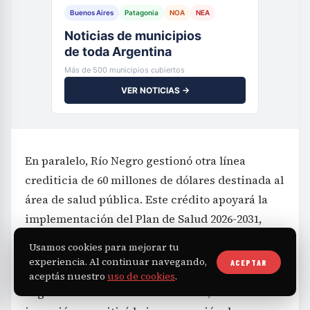
Buenos Aires
Patagonia
NOA
NEA
Noticias de municipios
de toda Argentina
Más de 500 municipios cubiertos
VER NOTICIAS →
En paralelo, Río Negro gestionó otra línea
crediticia de 60 millones de dólares destinada al
área de salud pública. Este crédito apoyará la
implementación del Plan de Salud 2026-2031,
cuyo objetivo es modernizar el sistema sanitario
Usamos cookies para mejorar tu
provincial de forma integral.
experiencia. Al continuar navegando,
ACEPTAR
aceptás nuestro
uso de cookies
.
Según detalló el ministro de Salud, esta