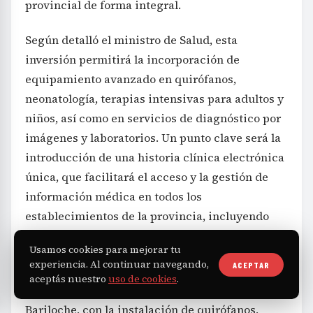
provincial de forma integral.
Según detalló el ministro de Salud, esta
inversión permitirá la incorporación de
equipamiento avanzado en quirófanos,
neonatología, terapias intensivas para adultos y
niños, así como en servicios de diagnóstico por
imágenes y laboratorios. Un punto clave será la
introducción de una historia clínica electrónica
única, que facilitará el acceso y la gestión de
información médica en todos los
establecimientos de la provincia, incluyendo
mejoras en telesalud para localidades alejadas.
Usamos cookies para mejorar tu
experiencia. Al continuar navegando,
ACEPTAR
Parte de los fondos se destinarán a equipar el
aceptás nuestro
uso de cookies
.
nuevo edificio del Hospital Ramón Carrillo en
Bariloche, con la instalación de quirófanos,