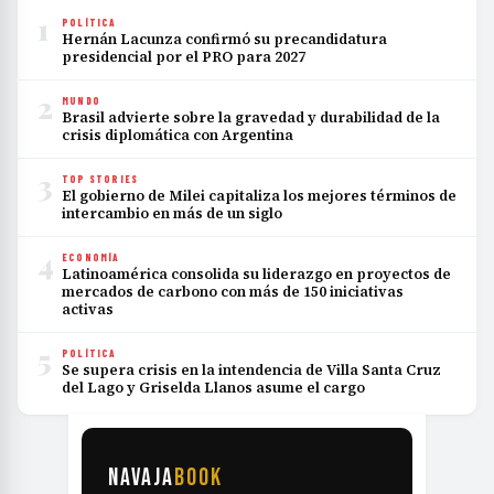
1
POLÍTICA
Hernán Lacunza confirmó su precandidatura
presidencial por el PRO para 2027
2
MUNDO
Brasil advierte sobre la gravedad y durabilidad de la
crisis diplomática con Argentina
3
TOP STORIES
El gobierno de Milei capitaliza los mejores términos de
intercambio en más de un siglo
4
ECONOMÍA
Latinoamérica consolida su liderazgo en proyectos de
mercados de carbono con más de 150 iniciativas
activas
5
POLÍTICA
Se supera crisis en la intendencia de Villa Santa Cruz
del Lago y Griselda Llanos asume el cargo
NAVAJA
BOOK