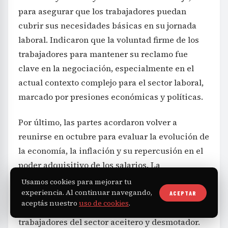
para asegurar que los trabajadores puedan
cubrir sus necesidades básicas en su jornada
laboral. Indicaron que la voluntad firme de los
trabajadores para mantener su reclamo fue
clave en la negociación, especialmente en el
actual contexto complejo para el sector laboral,
marcado por presiones económicas y políticas.
Por último, las partes acordaron volver a
reunirse en octubre para evaluar la evolución de
la economía, la inflación y su repercusión en el
poder adquisitivo de los salarios. La
negociación anticipada en ese mes busca
Usamos cookies para mejorar tu
experiencia. Al continuar navegando,
garantizar que los ajustes sigan acompañando
ACEPTAR
aceptás nuestro
uso de cookies
.
la realidad económica que afecta a los
trabajadores del sector aceitero y desmotador.