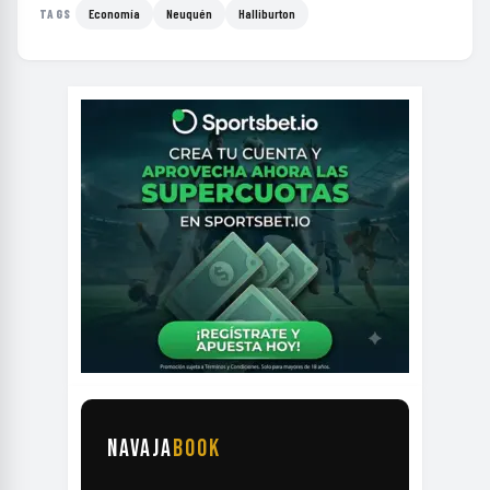
Economía
Neuquén
Halliburton
TAGS
NAVAJA
BOOK