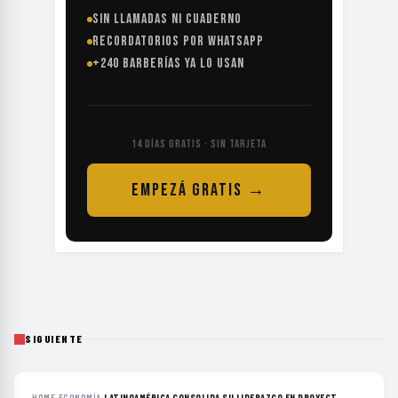
SIN LLAMADAS NI CUADERNO
RECORDATORIOS POR WHATSAPP
+240 BARBERÍAS YA LO USAN
14 DÍAS GRATIS · SIN TARJETA
EMPEZÁ GRATIS →
SIGUIENTE
HOME
›
ECONOMÍA
›
LATINOAMÉRICA CONSOLIDA SU LIDERAZGO EN PROYECT...