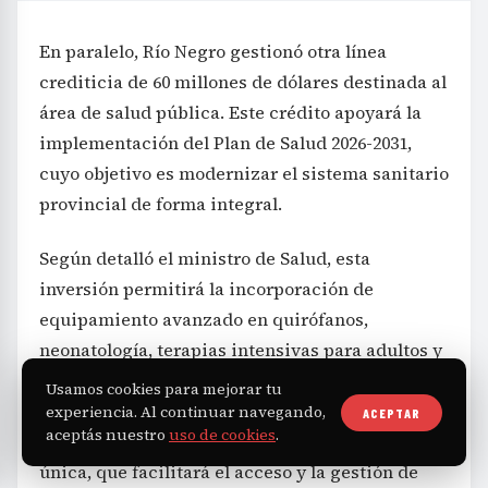
En paralelo, Río Negro gestionó otra línea
crediticia de 60 millones de dólares destinada al
área de salud pública. Este crédito apoyará la
implementación del Plan de Salud 2026-2031,
cuyo objetivo es modernizar el sistema sanitario
provincial de forma integral.
Según detalló el ministro de Salud, esta
inversión permitirá la incorporación de
equipamiento avanzado en quirófanos,
neonatología, terapias intensivas para adultos y
niños, así como en servicios de diagnóstico por
Usamos cookies para mejorar tu
imágenes y laboratorios. Un punto clave será la
experiencia. Al continuar navegando,
ACEPTAR
aceptás nuestro
uso de cookies
.
introducción de una historia clínica electrónica
única, que facilitará el acceso y la gestión de