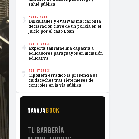
salud pública
3
POLICIALES
Dificultades y evasivas marcaron la
declaración clave de un policía en el
juicio por el caso Loan
4
TOP STORIES
Experta sanrafaelina capacita a
educadores paraguayos en inclusión
educativa
5
TOP STORIES
Cipolletti erradicó la presencia de
cuidacoches tras siete meses de
controles en la vía pública
NAVAJA
BOOK
TU BARBERÍA
RECIBE