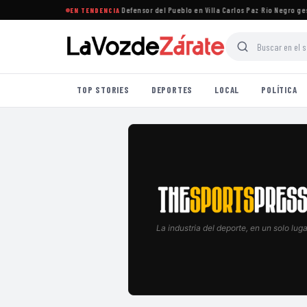
ne que la oposición designe al Defensor del Pueblo en Villa Carlos Paz
·
Río Negro gestion
EN TENDENCIA
TOP STORIES
DEPORTES
LOCAL
POLÍTICA
La industria del deporte, en un solo luga