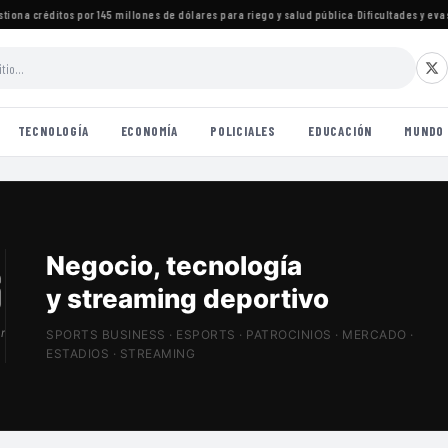
a créditos por 145 millones de dólares para riego y salud pública
·
Dificultades y evasiva
TECNOLOGÍA
ECONOMÍA
POLICIALES
EDUCACIÓN
MUNDO
Patrocinios, estadios
y Sports Tech
r
SPORTS BUSINESS · ESPORTS · PATROCINIOS · MERCADO ·
ESTADIOS · STREAMING