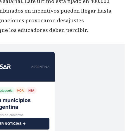
 salarial. Este último está fijado en 400.000
mbinados en incentivos pueden llegar hasta
signaciones provocaron desajustes
 que los educadores deben percibir.
ARGENTINA
atagonia
NOA
NEA
io,
ipios cubiertos
ER NOTICIAS →