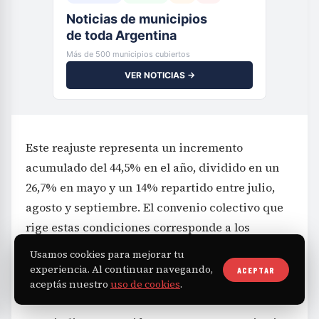
Noticias de municipios
de toda Argentina
Más de 500 municipios cubiertos
VER NOTICIAS →
Este reajuste representa un incremento
acumulado del 44,5% en el año, dividido en un
26,7% en mayo y un 14% repartido entre julio,
agosto y septiembre. El convenio colectivo que
rige estas condiciones corresponde a los
números 387/04 y 388/04, que amparan a estos
Usamos cookies para mejorar tu
trabajadores desmotadores en las provincias
experiencia. Al continuar navegando,
ACEPTAR
aceptás nuestro
uso de cookies
.
mencionadas.