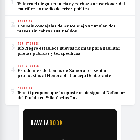
1
Villarruel niega renunciar y rechaza acusaciones del
canciller en medio de crisis política
2
POLÍTICA
Los seis concejales de Sauce Viejo acumulan dos
meses sin cobrar sus sueldos
3
TOP STORIES
Río Negro establece nuevas normas para habilitar
piletas públicas y terapéuticas
4
TOP STORIES
Estudiantes de Lomas de Zamora presentan
propuestas al Honorable Concejo Deliberante
5
POLÍTICA
Ribetti propone que la oposición designe al Defensor
del Pueblo en Villa Carlos Paz
NAVAJA
BOOK