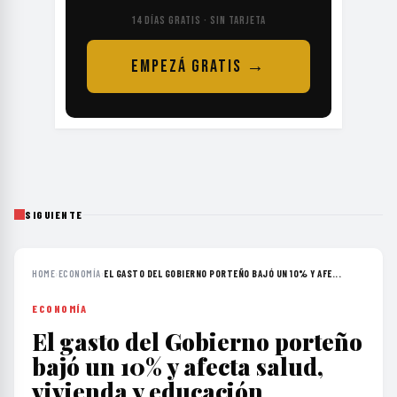
14 DÍAS GRATIS · SIN TARJETA
EMPEZÁ GRATIS →
SIGUIENTE
HOME
›
ECONOMÍA
›
EL GASTO DEL GOBIERNO PORTEÑO BAJÓ UN 10% Y AFE...
ECONOMÍA
El gasto del Gobierno porteño
bajó un 10% y afecta salud,
vivienda y educación