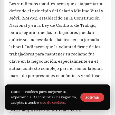
Los sindicatos manifestaron que esta paritaria
defiende el principio del Salario Mínimo Vital y
Móvil (SMVM), establecido en la Constitución
Nacional y en la Ley de Contrato de Trabajo,
para asegurar que los trabajadores puedan
cubrir sus necesidades básicas en su jornada
laboral. Indicaron que la voluntad firme de los
trabajadores para mantener su reclamo fue
clave en la negociación, especialmente en el
actual contexto complejo para el sector laboral,
marcado por presiones económicas y políticas.
Por último, las partes acordaron volver a
Usamos cookies para mejorar tu
reunirse en octubre para evaluar la evolución de
experiencia. Al continuar navegando,
ACEPTAR
la economía, la inflación y su repercusión en el
aceptás nuestro
uso de cookies
.
poder adquisitivo de los salarios. La