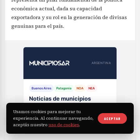
económica actual, dada su capacidad
exportadora y su rol en la generación de divisas
genuinas para el país.
ARGENTINA
Buenos Aires
Patagonia
NOA
NEA
Noticias de municipios
de toda Argentina
Usamos cookies para mejorar tu
Más de 500 municipios cubiertos
experiencia. Al continuar navegando,
ACEPTAR
VER NOTICIAS →
aceptás nuestro
uso de cookies
.