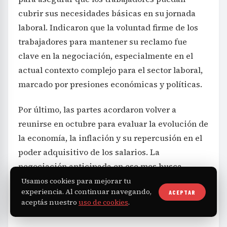
cubrir sus necesidades básicas en su jornada
laboral. Indicaron que la voluntad firme de los
trabajadores para mantener su reclamo fue
clave en la negociación, especialmente en el
actual contexto complejo para el sector laboral,
marcado por presiones económicas y políticas.
Por último, las partes acordaron volver a
reunirse en octubre para evaluar la evolución de
la economía, la inflación y su repercusión en el
poder adquisitivo de los salarios. La
negociación anticipada en ese mes busca
garantizar que los ajustes sigan acompañando
Usamos cookies para mejorar tu
experiencia. Al continuar navegando,
ACEPTAR
la realidad económica que afecta a los
aceptás nuestro
uso de cookies
.
trabajadores del sector aceitero y desmotador.