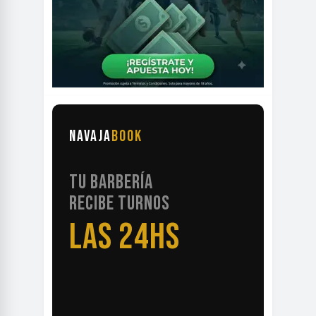
NAVAJA
BOOK
TU BARBERÍA
RECIBE TURNOS
LAS 24HS