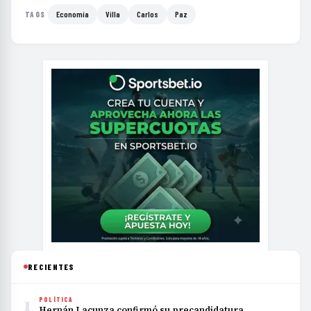
Economía
Villa
Carlos
Paz
TAGS
RECIENTES
1
POLÍTICA
Hernán Lacunza confirmó su precandidatura