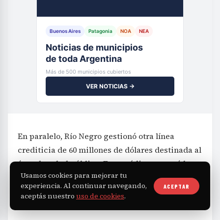
Buenos Aires
Patagonia
NOA
NEA
Noticias de municipios
de toda Argentina
Más de 500 municipios cubiertos
VER NOTICIAS →
En paralelo, Río Negro gestionó otra línea
crediticia de 60 millones de dólares destinada al
área de salud pública. Este crédito apoyará la
Usamos cookies para mejorar tu
implementación del Plan de Salud 2026-2031,
experiencia. Al continuar navegando,
ACEPTAR
cuyo objetivo es modernizar el sistema sanitario
aceptás nuestro
uso de cookies
.
provincial de forma integral.