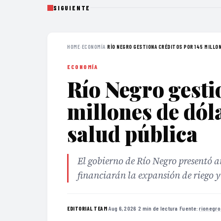
SIGUIENTE
HOME
›
ECONOMÍA
›
RÍO NEGRO GESTIONA CRÉDITOS POR 145 MILLON
ECONOMÍA
Río Negro gesti
millones de dól
salud pública
El gobierno de Río Negro presentó a
financiarán la expansión de riego y
·
Aug 6, 2026
·
2 min de lectura
·
Fuente:
rionegro
EDITORIAL TEAM