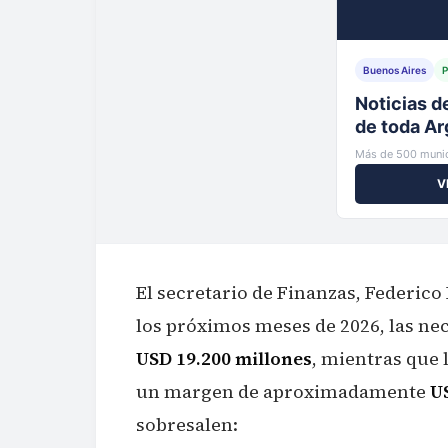
Buenos Aires
P
Tu municip
al instante
Más de 500 munic
V
El secretario de Finanzas, Federico 
los próximos meses de 2026, las ne
USD 19.200 millones
, mientras que 
un margen de aproximadamente
U
sobresalen: