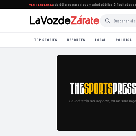
tiona créditos por 145 millones de dólares para riego y salud pública
·
Dificultades y eva
EN TENDENCIA
TOP STORIES
DEPORTES
LOCAL
POLÍTICA
La industria del deporte, en un solo luga