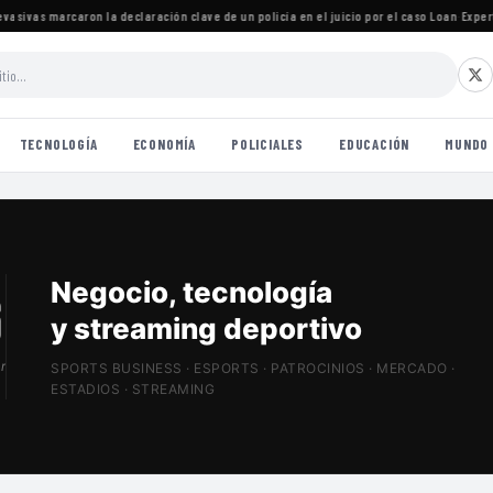
sivas marcaron la declaración clave de un policía en el juicio por el caso Loan
·
Experta 
TECNOLOGÍA
ECONOMÍA
POLICIALES
EDUCACIÓN
MUNDO
Patrocinios, estadios
y Sports Tech
r
SPORTS BUSINESS · ESPORTS · PATROCINIOS · MERCADO ·
ESTADIOS · STREAMING