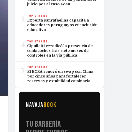
juicio por el caso Loan
3
TOP STORIES
Experta sanrafaelina capacita a
educadores paraguayos en inclusión
educativa
4
TOP STORIES
Cipolletti erradicó la presencia de
cuidacoches tras siete meses de
controles en la vía pública
5
TOP STORIES
El BCRA renovó un swap con China
por cinco años para fortalecer
reservas y estabilidad cambiaria
NAVAJA
BOOK
TU BARBERÍA