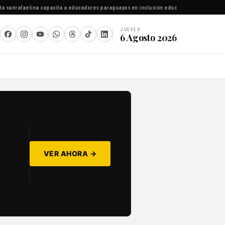
sanrafaelina capacita a educadores paraguayos en inclusión educativa
·
Cipolletti errad
JUEVES
6 Agosto 2026
VER AHORA →