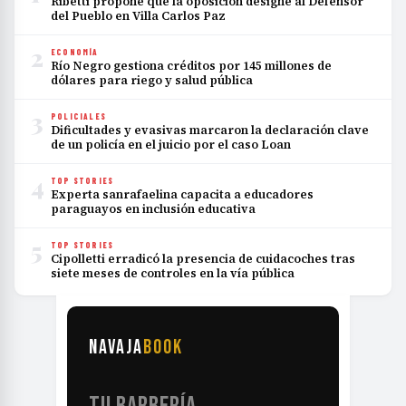
Ribetti propone que la oposición designe al Defensor
del Pueblo en Villa Carlos Paz
2
ECONOMÍA
Río Negro gestiona créditos por 145 millones de
dólares para riego y salud pública
3
POLICIALES
Dificultades y evasivas marcaron la declaración clave
de un policía en el juicio por el caso Loan
4
TOP STORIES
Experta sanrafaelina capacita a educadores
paraguayos en inclusión educativa
5
TOP STORIES
Cipolletti erradicó la presencia de cuidacoches tras
siete meses de controles en la vía pública
NAVAJA
BOOK