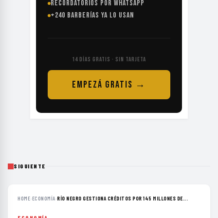
RECORDATORIOS POR WHATSAPP
+240 BARBERÍAS YA LO USAN
14 DÍAS GRATIS · SIN TARJETA
EMPEZÁ GRATIS →
SIGUIENTE
HOME
›
ECONOMÍA
›
RÍO NEGRO GESTIONA CRÉDITOS POR 145 MILLONES DE...
ECONOMÍA