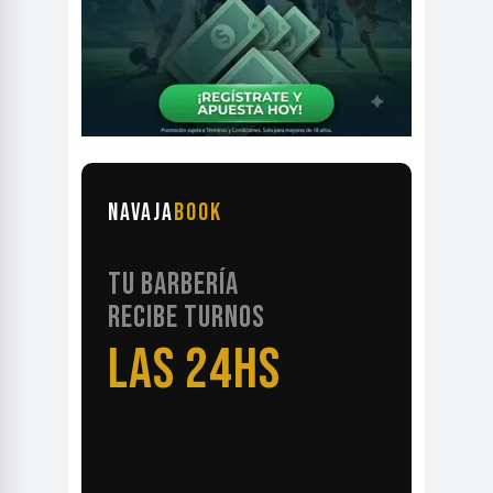
NAVAJA
BOOK
TU BARBERÍA
RECIBE TURNOS
LAS 24HS