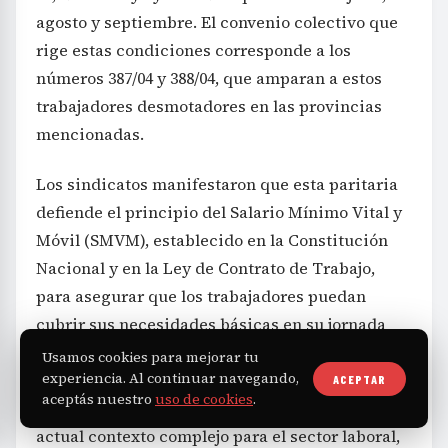
agosto y septiembre. El convenio colectivo que
rige estas condiciones corresponde a los
números 387/04 y 388/04, que amparan a estos
trabajadores desmotadores en las provincias
mencionadas.
Los sindicatos manifestaron que esta paritaria
defiende el principio del Salario Mínimo Vital y
Móvil (SMVM), establecido en la Constitución
Nacional y en la Ley de Contrato de Trabajo,
para asegurar que los trabajadores puedan
cubrir sus necesidades básicas en su jornada
laboral. Indicaron que la voluntad firme de los
Usamos cookies para mejorar tu
experiencia. Al continuar navegando,
trabajadores para mantener su reclamo fue
ACEPTAR
aceptás nuestro
uso de cookies
.
clave en la negociación, especialmente en el
actual contexto complejo para el sector laboral,