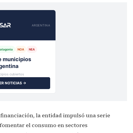
ARGENTINA
atagonia
NOA
NEA
io,
ipios cubiertos
ER NOTICIAS →
efinanciación, la entidad impulsó una serie
 fomentar el consumo en sectores