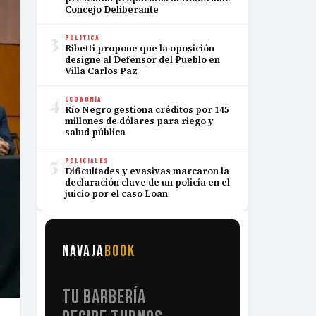
Concejo Deliberante
3
POLÍTICA
Ribetti propone que la oposición
designe al Defensor del Pueblo en
Villa Carlos Paz
4
ECONOMÍA
Río Negro gestiona créditos por 145
millones de dólares para riego y
salud pública
5
POLICIALES
Dificultades y evasivas marcaron la
declaración clave de un policía en el
juicio por el caso Loan
NAVAJA
BOOK
TU BARBERÍA