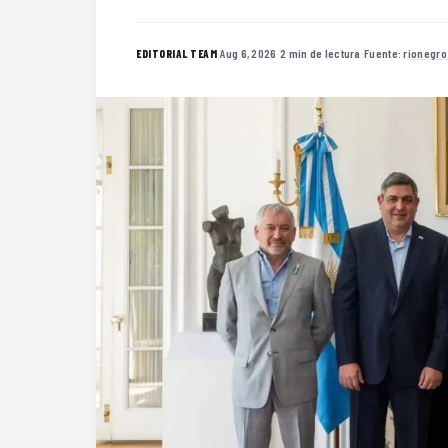
·
Aug 6, 2026
·
2 min de lectura
·
Fuente:
rionegro
EDITORIAL TEAM