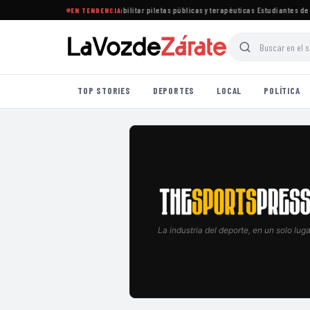
tablece nuevas normas para habilitar piletas públicas y terapéuticas
·
Estudiantes de Lo
EN TENDENCIA
TOP STORIES
DEPORTES
LOCAL
POLÍTICA
La industria del deporte, en un solo luga