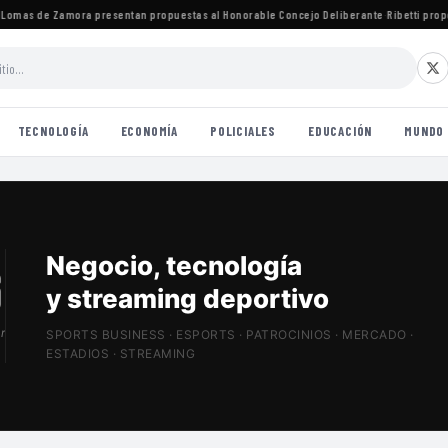
mas de Zamora presentan propuestas al Honorable Concejo Deliberante
·
Ribetti propone
TECNOLOGÍA
ECONOMÍA
POLICIALES
EDUCACIÓN
MUNDO
Patrocinios, estadios
y Sports Tech
r
SPORTS BUSINESS · ESPORTS · PATROCINIOS · MERCADO ·
ESTADIOS · STREAMING