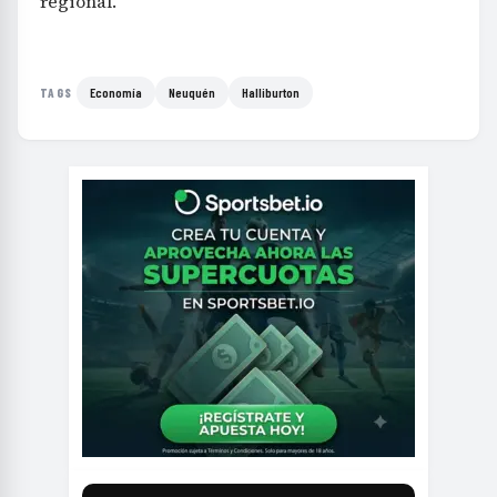
regional.
Economía
Neuquén
Halliburton
TAGS