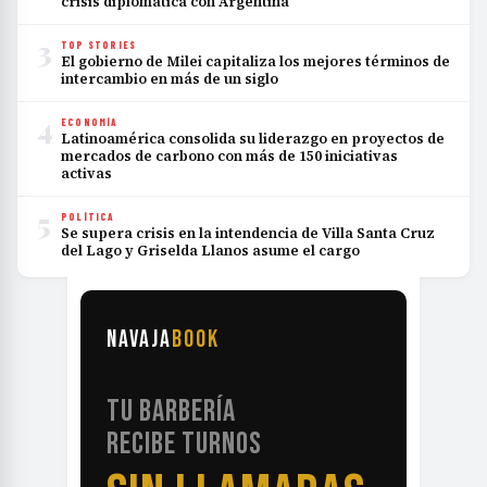
crisis diplomática con Argentina
3
TOP STORIES
El gobierno de Milei capitaliza los mejores términos de
intercambio en más de un siglo
4
ECONOMÍA
Latinoamérica consolida su liderazgo en proyectos de
mercados de carbono con más de 150 iniciativas
activas
5
POLÍTICA
Se supera crisis en la intendencia de Villa Santa Cruz
del Lago y Griselda Llanos asume el cargo
NAVAJA
BOOK
TU BARBERÍA
RECIBE TURNOS