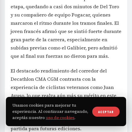
etapa, quedando a casi dos minutos de Del Toro
y su compañero de equipo Pogacar, quienes
marcaron el ritmo durante los tramos finales. El
joven francés afirmó que se sintió fuerte durante
gran parte de la carrera, especialmente en
subidas previas como el Galibier, pero admitió
que al final sus fuerzas no dieron para más.
El destacado rendimiento del corredor del
Decathlon CMA CGM contrasta con la
experiencia de ciclistas veteranos como Juan
Ayuso, lo que realza aún más su mérito en este
debut de altura en una competencia tan
Usamos cookies para mejorar tu
experiencia. Al continuar navegando,
exigente. Su cuarto lugar final, aunque cercano
ACEPTAR
aceptás nuestro
uso de cookies
.
al podio, representa un prometedor punto de
partida para futuras ediciones.