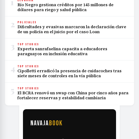
1
ECONOMÍA
Río Negro gestiona créditos por 145 millones de
dólares para riego y salud pública
2
POLICIALES
Dificultades y evasivas marcaron la declaración clave
de un policía en el juicio por el caso Loan
3
TOP STORIES
Experta sanrafaelina capacita a educadores
paraguayos en inclusión educativa
4
TOP STORIES
Cipolletti erradicó la presencia de cuidacoches tras
siete meses de controles en la vía pública
5
TOP STORIES
El BCRA renovó un swap con China por cinco años para
fortalecer reservas y estabilidad cambiaria
NAVAJA
BOOK