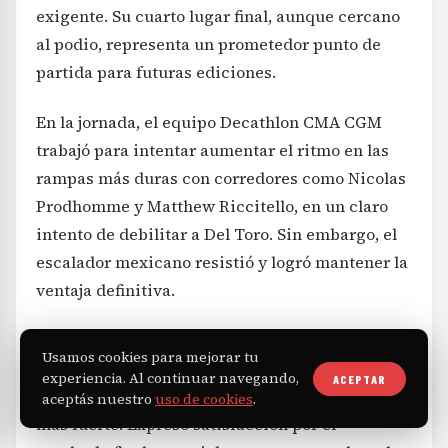
exigente. Su cuarto lugar final, aunque cercano
al podio, representa un prometedor punto de
partida para futuras ediciones.
En la jornada, el equipo Decathlon CMA CGM
trabajó para intentar aumentar el ritmo en las
rampas más duras con corredores como Nicolas
Prodhomme y Matthew Riccitello, en un claro
intento de debilitar a Del Toro. Sin embargo, el
escalador mexicano resistió y logró mantener la
ventaja definitiva.
Seixas reconoció la dificultad del día y explicó
Usamos cookies para mejorar tu
que intentaron «todo para que Del Toro se
experiencia. Al continuar navegando,
ACEPTAR
rindiera», pero que simplemente el rival fue
aceptás nuestro
uso de cookies
.
más fuerte. Expresó satisfacción por el