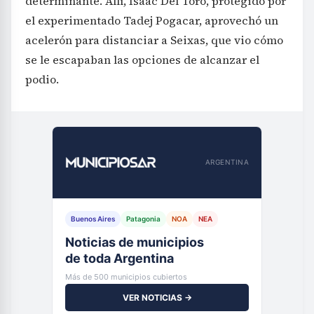
determinante. Allí, Isaac Del Toro, protegido por
el experimentado Tadej Pogacar, aprovechó un
acelerón para distanciar a Seixas, que vio cómo
se le escapaban las opciones de alcanzar el
podio.
ARGENTINA
Buenos Aires
Patagonia
NOA
NEA
Noticias de municipios
de toda Argentina
Más de 500 municipios cubiertos
VER NOTICIAS →