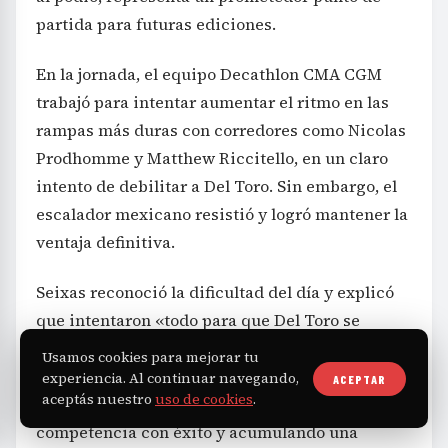
partida para futuras ediciones.
En la jornada, el equipo Decathlon CMA CGM
trabajó para intentar aumentar el ritmo en las
rampas más duras con corredores como Nicolas
Prodhomme y Matthew Riccitello, en un claro
intento de debilitar a Del Toro. Sin embargo, el
escalador mexicano resistió y logró mantener la
ventaja definitiva.
Seixas reconoció la dificultad del día y explicó
que intentaron «todo para que Del Toro se
rindiera», pero que simplemente el rival fue
Usamos cookies para mejorar tu
más fuerte. Expresó satisfacción por el
experiencia. Al continuar navegando,
ACEPTAR
aceptás nuestro
uso de cookies
.
resultado final, especialmente por completar la
competencia con éxito y acumulando una