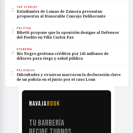
2
TOP STORIES
Estudiantes de Lomas de Zamora presentan
propuestas al Honorable Concejo Deliberante
3
POLÍTICA
Ribetti propone que la oposición designe al Defensor
del Pueblo en Villa Carlos Paz
4
ECONOMÍA
Río Negro gestiona créditos por 145 millones de
dólares para riego y salud pública
5
POLICIALES
Dificultades y evasivas marcaron la declaración clave
de un policía en el juicio por el caso Loan
NAVAJA
BOOK
TU BARBERÍA
RECIBE TURNOS