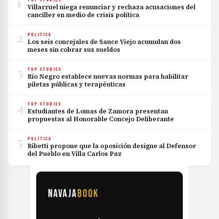
1
Villarruel niega renunciar y rechaza acusaciones del
canciller en medio de crisis política
2
POLÍTICA
Los seis concejales de Sauce Viejo acumulan dos
meses sin cobrar sus sueldos
3
TOP STORIES
Río Negro establece nuevas normas para habilitar
piletas públicas y terapéuticas
4
TOP STORIES
Estudiantes de Lomas de Zamora presentan
propuestas al Honorable Concejo Deliberante
5
POLÍTICA
Ribetti propone que la oposición designe al Defensor
del Pueblo en Villa Carlos Paz
NAVAJA
BOOK