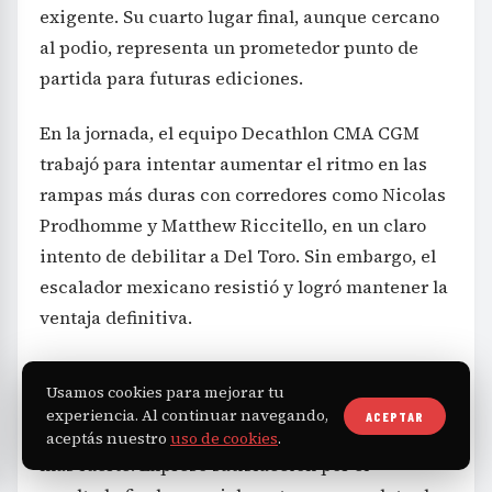
exigente. Su cuarto lugar final, aunque cercano
al podio, representa un prometedor punto de
partida para futuras ediciones.
En la jornada, el equipo Decathlon CMA CGM
trabajó para intentar aumentar el ritmo en las
rampas más duras con corredores como Nicolas
Prodhomme y Matthew Riccitello, en un claro
intento de debilitar a Del Toro. Sin embargo, el
escalador mexicano resistió y logró mantener la
ventaja definitiva.
Seixas reconoció la dificultad del día y explicó
Usamos cookies para mejorar tu
que intentaron «todo para que Del Toro se
experiencia. Al continuar navegando,
ACEPTAR
rindiera», pero que simplemente el rival fue
aceptás nuestro
uso de cookies
.
más fuerte. Expresó satisfacción por el